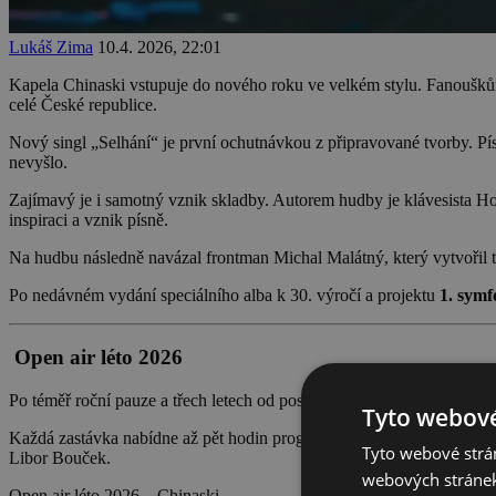
Lukáš Zima
10.4. 2026, 22:01
Kapela Chinaski vstupuje do nového roku ve velkém stylu. Fanoušků
celé České republice.
Nový singl „Selhání“ je první ochutnávkou z připravované tvorby. Píse
nevyšlo.
Zajímavý je i samotný vznik skladby. Autorem hudby je klávesista Ho
inspiraci a vznik písně.
Na hudbu následně navázal frontman Michal Malátný, který vytvořil te
Po nedávném vydání speciálního alba k 30. výročí a projektu
1. symf
Open air léto 2026
Po téměř roční pauze a třech letech od posledního letního turné vyra
Tyto webové
Každá zastávka nabídne až pět hodin programu – vedle koncertu China
Tyto webové strán
Libor Bouček.
webových stránek
Open air léto 2026 – Chinaski