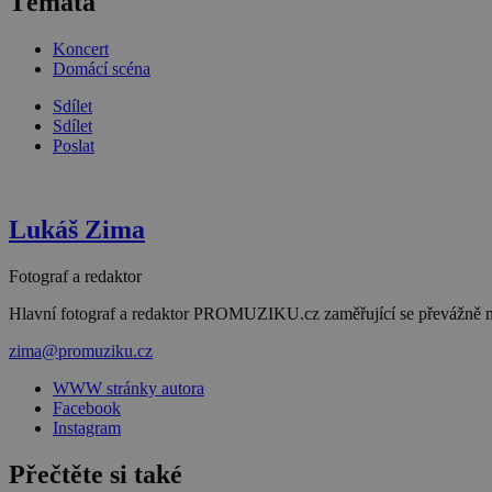
Témata
Koncert
Domácí scéna
Sdílet
Sdílet
Poslat
Lukáš Zima
Fotograf a redaktor
Hlavní fotograf a redaktor PROMUZIKU.cz zaměřující se převážně na 
zima@promuziku.cz
WWW stránky autora
Facebook
Instagram
Přečtěte si také