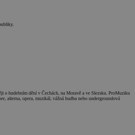
ubliky.
vněji o hudebním dění v Čechách, na Moravě a ve Slezsku. ProMuziku
core, alterna, opera, muzikál, vážná hudba nebo undergroundová