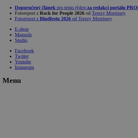
Doporučený článek
pro tento týden
za redakci portálu P
Fotoreport z
Rock for People 2026
od
Terezy Morrissey
Fotoreport z
Bludfestu 2026
od Terezy Morrissey
E-shop
Magazín
Studio
Facebook
Twitter
Youtube
Instagram
Menu