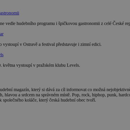
astronomii
ne vedle hudebního programu i špičkovou gastronomii z celé České rep
ar
vystoupí v Ostravě a festival představuje i zimní edici.
ls
 května vystoupí v pražském klubu Levels.
hudební magazín, který si dává za cíl informovat co možná nejobjekti
ech, hlavou a srdcem na správném místě. Pop, rock, hiphop, punk, hard
k společného koláče, který česká hudební obec tvoří.