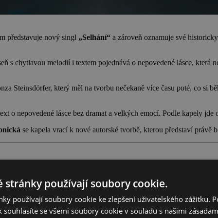
m představuje nový singl
„Selhání“
a zároveň oznamuje své historicky 
ň s chytlavou melodií i textem pojednává o nepovedené lásce, která nek
nza Steinsdörfer, který měl na tvorbu nečekaně více času poté, co si
xt o nepovedené lásce bez dramat a velkých emocí. Podle kapely jde o 
onická
se kapela vrací k nové autorské tvorbě, kterou představí právě b
zí Chinaski za fanoušky po celé republice. Koncerty proběhnou v amfite
 stránky používají soubory cookie.
ski se fanoušci mohou těšit na hudebního hosta, DJ warm-up, autogrami
ky používají soubory cookie ke zlepšení uživatelského zážitku. 
 souhlasíte se všemi soubory cookie v souladu s našimi zásadam