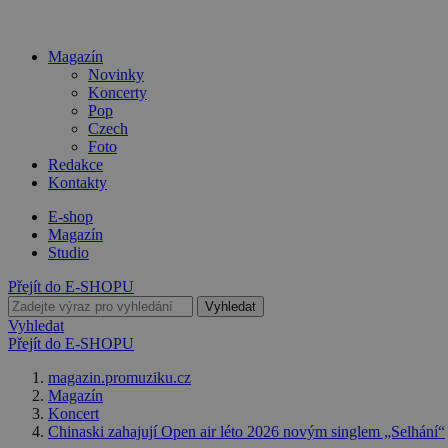
Magazín
Novinky
Koncerty
Pop
Czech
Foto
Redakce
Kontakty
E-shop
Magazín
Studio
Přejít do E-SHOPU
Vyhledat
Vyhledat
Přejít do E-SHOPU
magazin.promuziku.cz
Magazín
Koncert
Chinaski zahajují Open air léto 2026 novým singlem „Selhání“