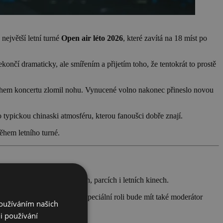
největší letní turné
Open air léto 2026
, které zavítá na 18 míst po
ončí dramaticky, ale smířením a přijetím toho, že tentokrát to prostě
 během koncertu zlomil nohu. Vynucené volno nakonec přineslo novou
typickou chinaski atmosféru, kterou fanoušci dobře znají.
ěhem letního turné.
átrech, zámeckých zahradách, parcích i letních kinech.
ádu i setkání s kapelou. Speciální roli bude mít také moderátor
Používáním našich
i používání