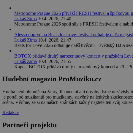
Metronome Prague 2026 přiváží FRESH festival a špičkovou g
Lukáš Zima
10.4. 2026, 21:40
Metronome Prague 2026 spojí síly s FRESH festivalem a nabíd
Alesso poprvé na Beats for Love: festival odhaluje další megast
Lukáš Zima
10.4. 2026, 21:47
Beats for Love 2026 odhaluje další hvězdu – švédský DJ Alesso 
BOTOX přidává druhý narozeninový koncert v pražském Leve
Lukáš Zima
10.4. 2026, 21:55
Kapela BOTOX přidává druhý narozeninový koncert a 29. i 30.
Hudební magazín ProMuziku.cz
Hudba není ohraničena žánry, financemi ani dosahy. Jsme nezávislý 
je portál od muzikantů pro muzikanty, stavěný na letitých zkušenost
scéna. Věříme, že si na našich stránkách každý najdete ten svůj kouse
Redakce
Partneři projektu