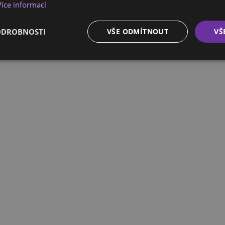
Více informací
ODROBNOSTI
VŠE ODMÍTNOUT
VŠ