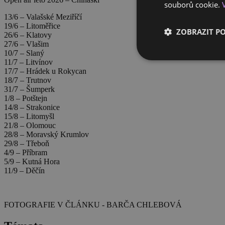
souborů cookie.
13/6 – Valašské Meziříčí
19/6 – Litoměřice
ZOBRAZIT P
26/6 – Klatovy
27/6 – Vlašim
10/7 – Slaný
11/7 – Litvínov
17/7 – Hrádek u Rokycan
18/7 – Trutnov
31/7 – Šumperk
1/8 – Potštejn
14/8 – Strakonice
15/8 – Litomyšl
21/8 – Olomouc
28/8 – Moravský Krumlov
29/8 – Třeboň
4/9 – Příbram
5/9 – Kutná Hora
11/9 – Děčín
FOTOGRAFIE V ČLÁNKU - BARČA CHLEBOVÁ