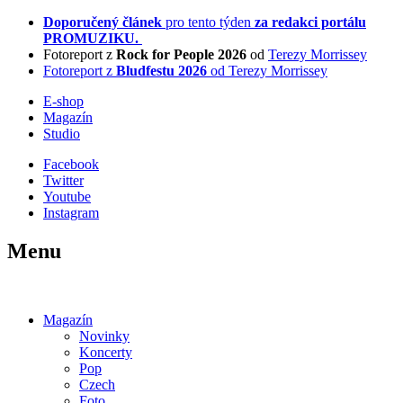
Doporučený článek
pro tento týden
za redakci portálu
PROMUZIKU.
Fotoreport z
Rock for People 2026
od
Terezy Morrissey
Fotoreport z
Bludfestu 2026
od Terezy Morrissey
E-shop
Magazín
Studio
Facebook
Twitter
Youtube
Instagram
Menu
Magazín
Novinky
Koncerty
Pop
Czech
Foto