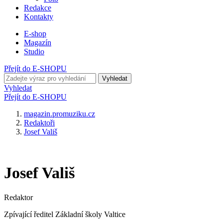
Redakce
Kontakty
E-shop
Magazín
Studio
Přejít do E-SHOPU
Vyhledat
Vyhledat
Přejít do E-SHOPU
magazin.promuziku.cz
Redaktoři
Josef Vališ
Josef Vališ
Redaktor
Zpívající ředitel Základní školy Valtice